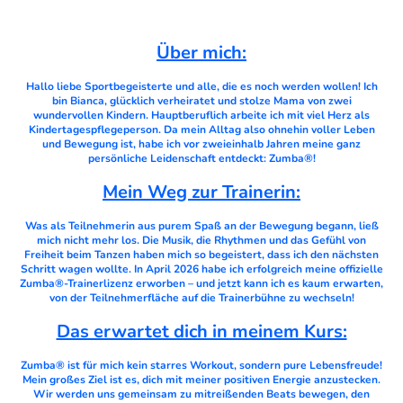
Über mich:
Hallo liebe Sportbegeisterte und alle, die es noch werden wollen! Ich
bin Bianca, glücklich verheiratet und stolze Mama von zwei
wundervollen Kindern. Hauptberuflich arbeite ich mit viel Herz als
Kindertagespflegeperson. Da mein Alltag also ohnehin voller Leben
und Bewegung ist, habe ich vor zweieinhalb Jahren meine ganz
persönliche Leidenschaft entdeckt: Zumba®!
Mein Weg zur Trainerin:
Was als Teilnehmerin aus purem Spaß an der Bewegung begann, ließ
mich nicht mehr los. Die Musik, die Rhythmen und das Gefühl von
Freiheit beim Tanzen haben mich so begeistert, dass ich den nächsten
Schritt wagen wollte. In April 2026 habe ich erfolgreich meine offizielle
Zumba®-Trainerlizenz erworben – und jetzt kann ich es kaum erwarten,
von der Teilnehmerfläche auf die Trainerbühne zu wechseln!
Das erwartet dich in meinem Kurs:
Zumba® ist für mich kein starres Workout, sondern pure Lebensfreude!
Mein großes Ziel ist es, dich mit meiner positiven Energie anzustecken.
Wir werden uns gemeinsam zu mitreißenden Beats bewegen, den