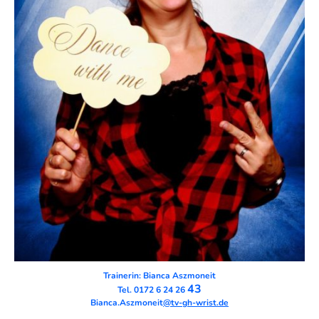
Trainerin:
Bianca Aszmoneit
43
Tel.
0172 6 24 26
Bianca.Aszmoneit
@tv-gh-wrist.de